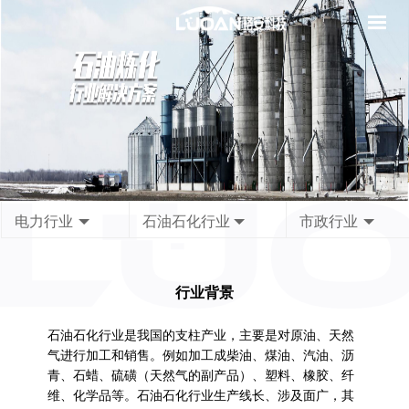
电力行业
石油石化行业
市政行业
风力发电
光伏发电
火力发电
水力发电
变电站
油气开采
石油炼化
油气输送
油库
水务
燃气
供热
行业背景
石油石化行业是我国的支柱产业，主要是对原油、天然
气进行加工和销售。例如加工成柴油、煤油、汽油、沥
青、石蜡、硫磺（天然气的副产品）、塑料、橡胶、纤
维、化学品等。石油石化行业生产线长、涉及面广，其