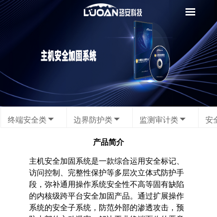
终端安全类
边界防护类
监测审计类
安
产品简介
主机安全加固系统是一款综合运用安全标记、
访问控制、完整性保护等多层次立体式防护手
段，弥补通用操作系统安全性不高等固有缺陷
的内核级跨平台安全加固产品。通过扩展操作
系统的安全子系统，防范外部的渗透攻击，预